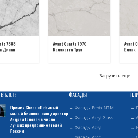
rtz 7888
Avant Quartz 7970
Avant 
а Динан
Калакатта Труа
Бланк
Загрузить еще
 В БЛОГЕ
ФАСАДЫ
ПЛ
Премия Сбера «Любимый
→
Фасады Fenix NTM
→
малый бизнес»: наш директор
→
Фасады Acryl Glass
→
Андрей Головач в числе
лучших предпринимателей
→
Фасады Acryl
→
России
→
Фасады Alvic
→