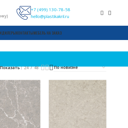
+7 (499) 130-78-58
онку)
hello@plastikakril.ru
И
ДИЛЕРЫ
КОНТАКТЫ
МЕБЕЛЬ НА ЗАКАЗ
Показать
24
48