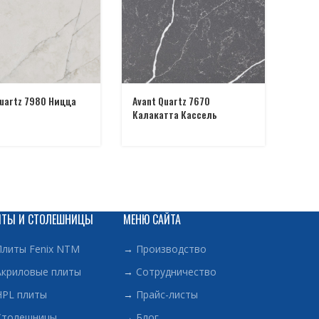
Quartz 7980 Ницца
Avant Quartz 7670
Калакатта Кассель
ИТЫ И СТОЛЕШНИЦЫ
МЕНЮ САЙТА
Плиты Fenix NTM
→
Производство
Акриловые плиты
→
Сотрудничество
HPL плиты
→
Прайс-листы
Столешницы
→
Блог