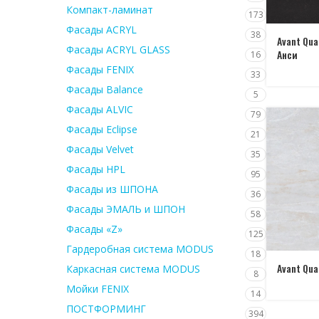
Компакт-ламинат
173
Фасады ACRYL
38
Avant Qua
Фасады ACRYL GLASS
Анси
16
Фасады FENIX
33
Фасады Balance
5
Фасады ALVIC
79
Фасады Eclipse
21
Фасады Velvet
35
Фасады HPL
95
Фасады из ШПОНА
36
Фасады ЭМАЛЬ и ШПОН
58
Фасады «Z»
125
Гардеробная система MODUS
18
Avant Qua
Каркасная система MODUS
8
Мойки FENIX
14
ПОСТФОРМИНГ
394