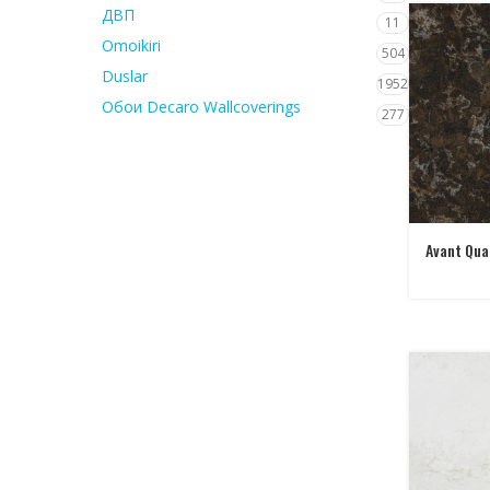
ДВП
11
Omoikiri
504
Duslar
1952
Обои Decaro Wallcoverings
277
Avant Qua