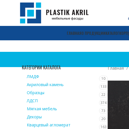
ГЛАВНАЯ
О ПРОДУКЦИИ
КАТАЛОГ
КОРП
КАТЕГОРИИ КАТАЛОГА
Главная
ЛМДФ
10
Акриловый камень
133
Образцы
22
ЛДСП
374
Мягкая мебель
73
Декоры
20
Кварцевый агломерат
163