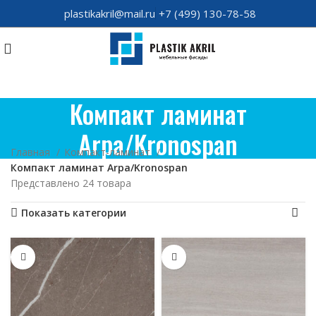
plastikakril@mail.ru
+7 (499) 130-78-58
Компакт ламинат
Arpa/Kronospan
Главная
Компакт-ламинат
Компакт ламинат Arpa/Kronospan
Представлено 24 товара
Показать категории