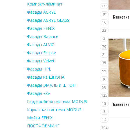
Компакт-ламинат
173
Фасады ACRYL
38
Банкетка
Фасады ACRYL GLASS
16
Фасады FENIX
33
Фасады Balance
5
Фасады ALVIC
79
Фасады Eclipse
21
Фасады Velvet
35
Фасады HPL
95
Фасады из ШПОНА
36
Фасады ЭМАЛЬ и ШПОН
58
Фасады «Z»
125
Гардеробная система MODUS
Банкетка
18
Каркасная система MODUS
8
Мойки FENIX
14
ПОСТФОРМИНГ
394