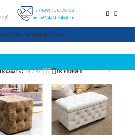
+7 (499) 130-78-58
онку)
hello@plastikakril.ru
И
ДИЛЕРЫ
КОНТАКТЫ
МЕБЕЛЬ НА ЗАКАЗ
Показать
24
48