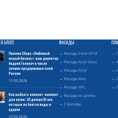
 В БЛОГЕ
ФАСАДЫ
ПЛ
Премия Сбера «Любимый
→
Фасады Fenix NTM
→
малый бизнес»: наш директор
→
Фасады Acryl Glass
→
Андрей Головач в числе
лучших предпринимателей
→
Фасады Acryl
→
России
→
Фасады Alvic
→
11.03.2026
→
Фасады HPL
→
Как выбрать компакт-ламинат
→
Фасады из шпона
для кухни: 33 декора Bravo,
которые не боятся воды и
→
Z фасады
ударов
27.02.2026