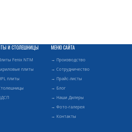
ИТЫ И СТОЛЕШНИЦЫ
МЕНЮ САЙТА
Плиты Fenix NTM
→
Производство
Акриловые плиты
→
Сотрудничество
HPL плиты
→
Прайс-листы
Столешницы
→
Блог
ЛДСП
→
Наши Дилеры
→
Фото-галерея
→
Контакты