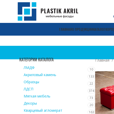
ГЛАВНАЯ
О ПРОДУКЦИИ
КАТАЛОГ
КОРП
КАТЕГОРИИ КАТАЛОГА
Главная
ЛМДФ
10
Акриловый камень
133
Образцы
22
ЛДСП
374
Мягкая мебель
73
Декоры
20
Кварцевый агломерат
163