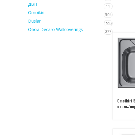
ДВП
11
Omoikiri
504
Duslar
1952
Обои Decaro Wallcoverings
277
Omoikiri 
сталь/не