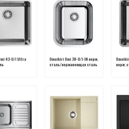
Omi 43-U/I Ultra
Omoikiri Omi 38-U/I-IN нерж.
Omoikir
ль
сталь/нержавеющая сталь
нерж. 