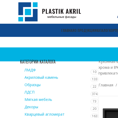
ГЛАВНАЯ
О ПРОДУКЦИИ
КАТАЛОГ
КОРП
КАТЕГОРИИ КАТАЛОГА
Кухонная 
хрома и 8
ЛМДФ
10
привлекат
Акриловый камень
133
Образцы
Главная
22
ЛДСП
374
Мягкая мебель
73
Декоры
20
Кварцевый агломерат
163