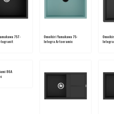
Yamakawa 75T-
Omoikiri Yamakawa 75-
Omoiki
etogranit
Integra Artceramic
Integra
Sumi 86A
ic