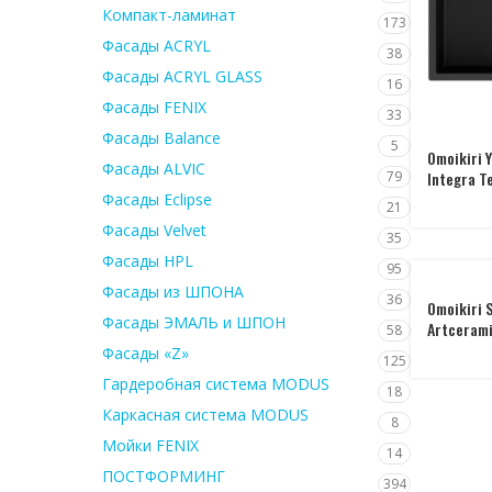
Компакт-ламинат
173
Фасады ACRYL
38
Фасады ACRYL GLASS
16
Фасады FENIX
33
Фасады Balance
5
Omoikiri 
Фасады ALVIC
79
Integra T
Фасады Eclipse
21
Фасады Velvet
35
Фасады HPL
95
Фасады из ШПОНА
36
Omoikiri 
Фасады ЭМАЛЬ и ШПОН
Artceram
58
Фасады «Z»
125
Гардеробная система MODUS
18
Каркасная система MODUS
8
Мойки FENIX
14
ПОСТФОРМИНГ
394