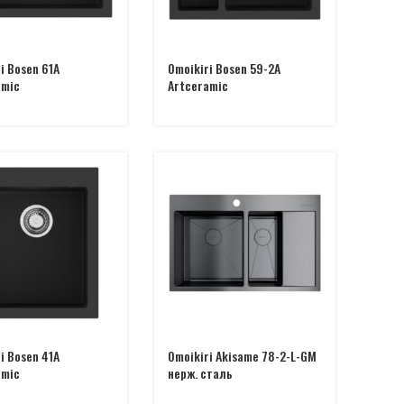
i Bosen 61A
Omoikiri Bosen 59-2A
amic
Artceramic
i Bosen 41A
Omoikiri Akisame 78-2-L-GM
amic
нерж. сталь