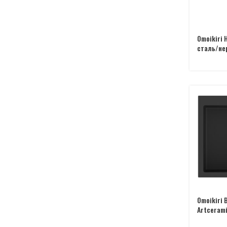
Omoikiri 
сталь/не
Omoikiri 
Artceram