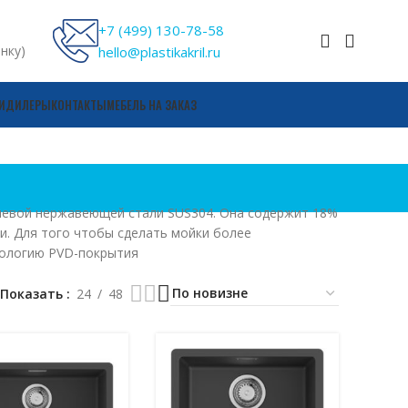
+7 (499) 130-78-58
онку)
hello@plastikakril.ru
И
ДИЛЕРЫ
КОНТАКТЫ
МЕБЕЛЬ НА ЗАКАЗ
левой нержавеющей стали SUS304. Она содержит 18%
и. Для того чтобы сделать мойки более
нологию PVD-покрытия
Показать
24
48