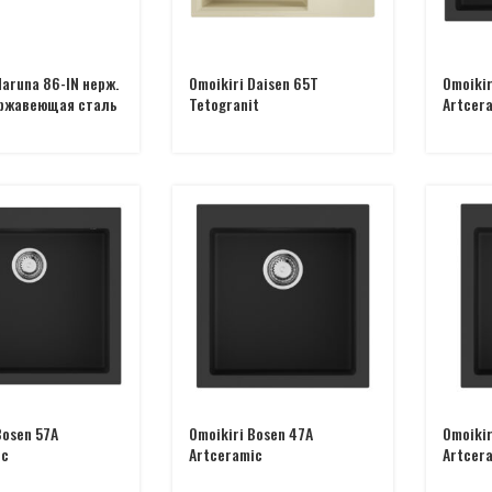
Haruna 86-IN нерж.
Omoikiri Daisen 65T
Omoikir
ржавеющая сталь
Tetogranit
Artcer
Bosen 57A
Omoikiri Bosen 47A
Omoikir
ic
Artceramic
Artcer