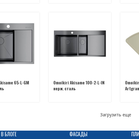
Akisame 65-L-GM
Omoikiri Akisame 100-2-L-IN
Omoikir
ль
нерж. сталь
Artgran
Загрузить еще
 В БЛОГЕ
ФАСАДЫ
ПЛ