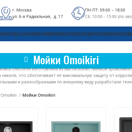
г. Москва
ПН-ПТ: 09:00 – 18:00
ул. 6-я Радиальная, д. 17
СБ: 10:00 - 15:00 (по зв
УСА
ОПТОВЫЕ ЦЕНЫ
КЛИЕНТАМ
ПРОИЗВОДСТВО
СОТРУДНИЧЕСТВО
БЛОГ
ВЫСТАВК
Мойки Omoikiri
мойка OMOIKIRI изготовлена из высококачественной хромонике
% никеля, что обеспечивает её максимальную защиту от коррози
ельными и разнообразными по внешнему виду разработали тех
Omoikiri
Мойки Omoikiri