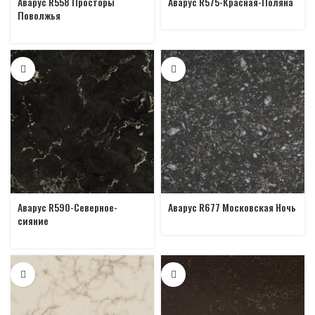
Аварус R558 Просторы
Аварус R575-Красная-Поляна
Поволжья
Аварус R590-Северное-
Аварус R677 Московская Ночь
сияние