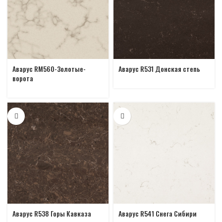
Аварус RM560-Золотые-
Аварус R531 Донская степь
ворота
Аварус R538 Горы Кавказа
Аварус R541 Снега Сибири