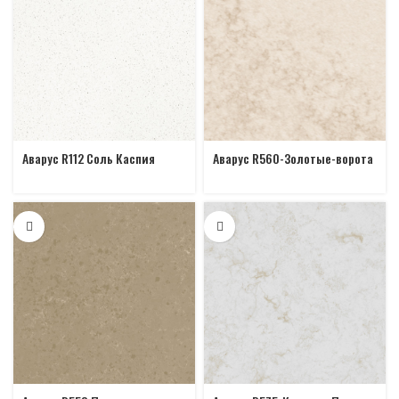
Аварус R112 Соль Каспия
Аварус R560-Золотые-ворота