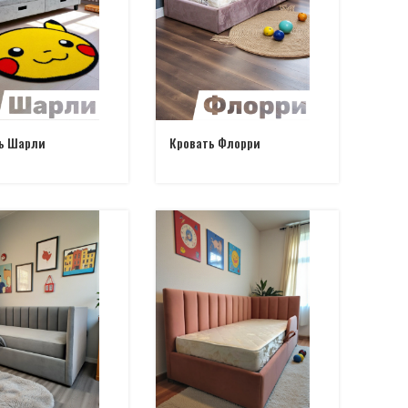
ь Шарли
Кровать Флорри