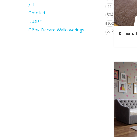
ДВП
11
Omoikiri
504
Duslar
1952
Обои Decaro Wallcoverings
277
Кровать 