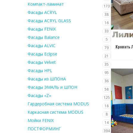
Компакт-ламинат
173
Фасады ACRYL
38
Фасады ACRYL GLASS
16
Фасады FENIX
33
Фасады Balance
5
Фасады ALVIC
Кровать 
79
Фасады Eclipse
21
Фасады Velvet
35
Фасады HPL
95
Фасады из ШПОНА
36
Фасады ЭМАЛЬ и ШПОН
58
Фасады «Z»
125
Гардеробная система MODUS
18
Каркасная система MODUS
8
Мойки FENIX
14
ПОСТФОРМИНГ
394