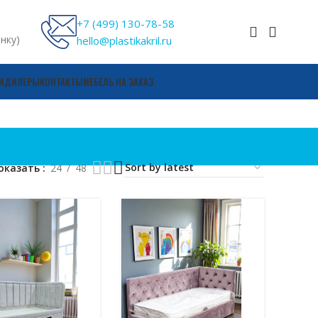
+7 (499) 130-78-58
онку)
hello@plastikakril.ru
И
ДИЛЕРЫ
КОНТАКТЫ
МЕБЕЛЬ НА ЗАКАЗ
оказать
24
48