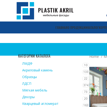
ГЛАВНАЯ
О ПРОДУКЦИИ
КАТАЛОГ
КОРП
КАТЕГОРИИ КАТАЛОГА
Home
М
ЛМДФ
10
Акриловый камень
133
Образцы
22
ЛДСП
374
Мягкая мебель
73
Декоры
20
Кварцевый агломерат
163