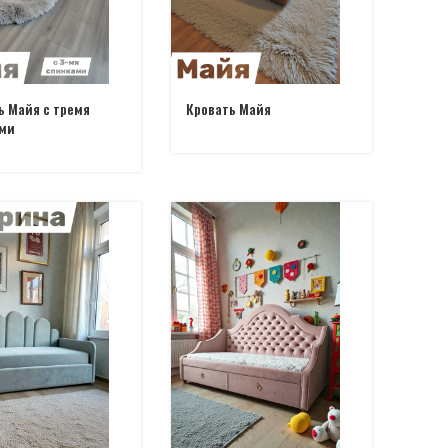
ь Майя с тремя
Кровать Майя
ми