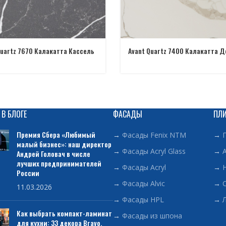
Quartz 7670 Калакатта Кассель
Avant Quartz 7400 Калакатта 
 В БЛОГЕ
ФАСАДЫ
ПЛ
Премия Сбера «Любимый
→
Фасады Fenix NTM
→
малый бизнес»: наш директор
→
Фасады Acryl Glass
→
Андрей Головач в числе
лучших предпринимателей
→
Фасады Acryl
→
России
→
Фасады Alvic
→
11.03.2026
→
Фасады HPL
→
Как выбрать компакт-ламинат
→
Фасады из шпона
для кухни: 33 декора Bravo,