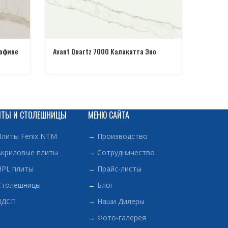
Дофине
Avant Quartz 7000 Калакатта Эно
Avant Q
ИТЫ И СТОЛЕШНИЦЫ
МЕНЮ САЙТА
Плиты Fenix NTM
→
Производство
Акриловые плиты
→
Сотрудничество
HPL плиты
→
Прайс-листы
Столешницы
→
Блог
ЛДСП
→
Наши Дилеры
→
Фото-галерея