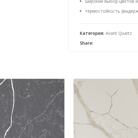
широкий выбор цветов и
термостойкость (выдерж
устойчивость к большин
монолитность структуры 
Категория:
Avant Quartz
высокое качество благод
Share:
При выборе кварцевой сто
цвет, текстуру и толщину 
решение для создания уник