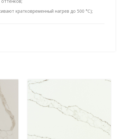
 оттенков;
ивают кратковременный нагрев до 500 °C);
ству химических соединений;
(не впитывают влагу и запахи);
аря технологии Bretonstone.
лешницы важно учитывать размер, форму,
материала. Avant Quartz — это надёжное
альных и стильных интерьеров.