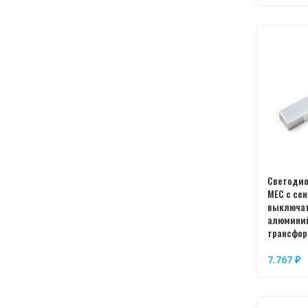
Светоди
MEC с се
выключат
алюминий
трансфор
7.767
₽