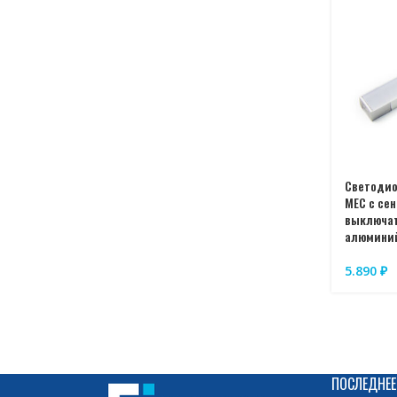
Светоди
MEC с се
выключат
алюминий
5.890
₽
ПОСЛЕДНЕЕ