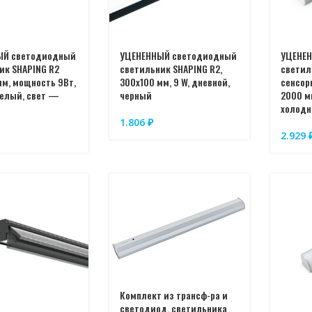
ЫЙ светодиодный
УЦЕНЕННЫЙ светодиодный
УЦЕНЕ
ик SHAPING R2
светильник SHAPING R2,
светил
мм, мощность 9Вт,
300х100 мм, 9 W, дневной,
сенсор
елый, свет —
черный
2000 м
холод
1.806
₽
2.929
Комплект из трансф-ра и
светодиод. светильника