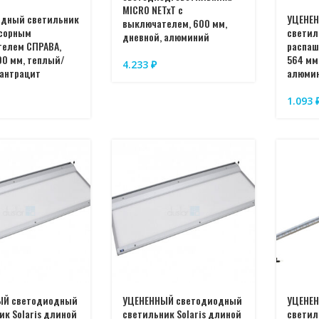
MICRO NETxT с
одный светильник
УЦЕНЕ
выключателем, 600 мм,
нсорным
светил
дневной, алюминий
елем СПРАВА,
распаш
00 мм, теплый/
564 мм
4.233
₽
 антрацит
алюми
1.093
ЫЙ светодиодный
УЦЕНЕННЫЙ светодиодный
УЦЕНЕ
ик Solaris длиной
светильник Solaris длиной
светил