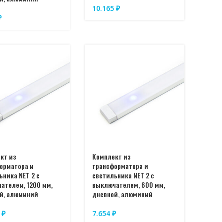
10.165
₽
₽
кт из
Комплект из
орматора и
трансформатора и
ьника NET 2 с
светильника NET 2 с
ателем, 1200 мм,
выключателем, 600 мм,
й, алюминий
дневной, алюминий
5
₽
7.654
₽