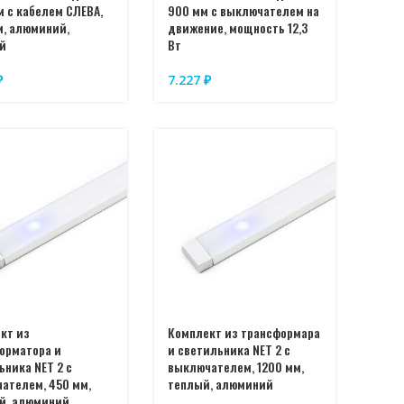
м с кабелем СЛЕВА,
900 мм с выключателем на
м, алюминий,
движение, мощность 12,3
й
Вт
₽
7.227
₽
кт из
Комплект из трансформара
орматора и
и светильника NET 2 с
ьника NET 2 с
выключателем, 1200 мм,
ателем, 450 мм,
теплый, алюминий
й, алюминий