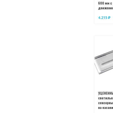
600 мм с
движение
4.215
₽
УЦЕНЕНН
светильн
сенсорн
на касан