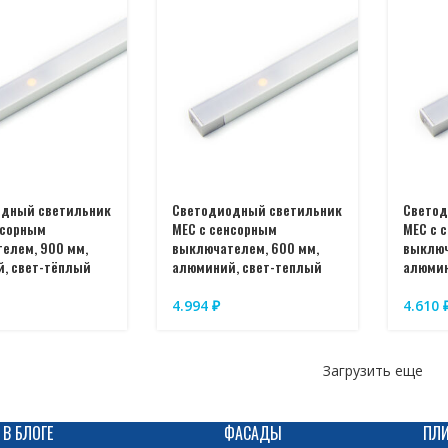
одный светильник
Светодиодный светильник
Светод
нсорным
MEC с сенсорным
MEC с 
елем, 900 мм,
выключателем, 600 мм,
выключ
, свет-тёплый
алюминий, свет-теплый
алюмин
4.994
₽
4.610
Загрузить еще
 В БЛОГЕ
ФАСАДЫ
ПЛ