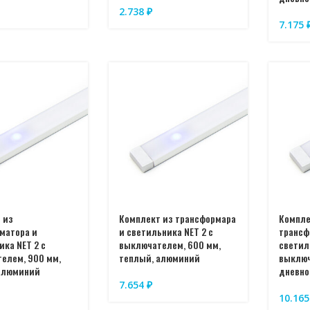
2.738
₽
7.175
 из
Комплект из трансформара
Компле
матора и
и светильника NET 2 с
трансф
ика NET 2 с
выключателем, 600 мм,
светил
елем, 900 мм,
теплый, алюминий
выключ
алюминий
дневно
7.654
₽
10.16