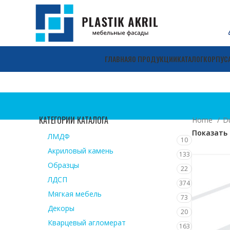
ГЛАВНАЯ
О ПРОДУКЦИИ
КАТАЛОГ
КОРПУС
КАТЕГОРИИ КАТАЛОГА
Home
D
Показать
ЛМДФ
10
Акриловый камень
133
Образцы
22
ЛДСП
374
Мягкая мебель
73
Декоры
20
Кварцевый агломерат
163