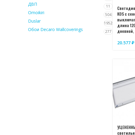
ДВП
11
Светоди
Omoikiri
KOS с се
504
выключат
Duslar
1952
длина 12
Обои Decaro Wallcoverings
дневной,
277
20.577
₽
УЦЕНЕНН
светильн