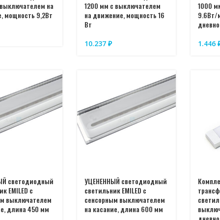
 выключателем на
1200 мм с выключателем
1000 м
, мощность 9,2Вт
на движение, мощность 16
9.6Вт/
Вт
дневно
10.237
₽
1.446
ЫЙ светодиодный
УЦЕНЕННЫЙ светодиодный
Компле
ик EMILED с
светильник EMILED с
трансф
ым выключателем
сенсорным выключателем
светил
ие, длина 450 мм
на касание, длина 600 мм
выключ
дневно