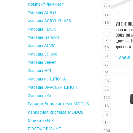
Компакт-ламинат
173
Фасады ACRYL
38
Фасады ACRYL GLASS
16
УЦЕНЕНН
Фасады FENIX
светильн
33
300х100 
Фасады Balance
5
цвет — б
Фасады ALVIC
дневной
79
Фасады Eclipse
21
1.806
₽
Фасады Velvet
35
Фасады HPL
95
Фасады из ШПОНА
36
Фасады ЭМАЛЬ и ШПОН
58
Фасады «Z»
125
Гардеробная система MODUS
18
Каркасная система MODUS
8
Мойки FENIX
14
ПОСТФОРМИНГ
394