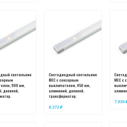
одный светильник
Светодиодный светильник
Светод
нсорным
MEC с сенсорным
MEC с 
елем, 900 мм,
выключателем, 450 мм,
выключ
, дневной,
алюминий, дневной,
алюмин
матор.
трансформатор.
7.939
6.372
₽