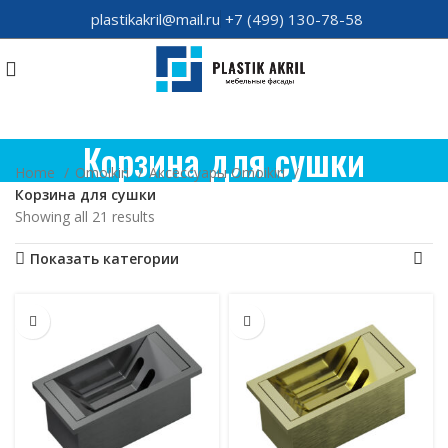
plastikakril@mail.ru
+7 (499) 130-78-58
Корзина для сушки
Home
Omoikiri
Аксессуары Omoikiri
Корзина для сушки
Showing all 21 results
Показать категории