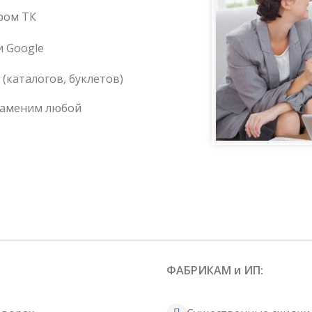
ром ТК
и Google
(каталогов, буклетов)
заменим любой
ФАБРИКАМ и ИП: