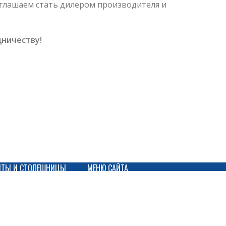
иглашаем стать дилером производителя и
ничеству!
ИТЫ И СТОЛЕШНИЦЫ
МЕНЮ САЙТА
Плиты Fenix NTM
→
Производство
Акриловые плиты
→
Сотрудничество
HPL плиты
→
Прайс-листы