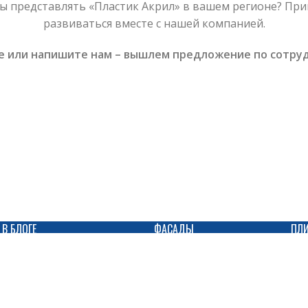
ы представлять «Пластик Акрил» в вашем регионе? Пр
развиваться вместе с нашей компанией.
е или напишите нам – вышлем предложение по сотруд
 В БЛОГЕ
ФАСАДЫ
ПЛ
Премия Сбера «Любимый
→
Фасады Fenix NTM
→
малый бизнес»: наш директор
→
Фасады Acryl Glass
→
Андрей Головач в числе
лучших предпринимателей
→
Фасады Acryl
→