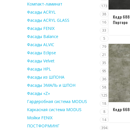
Компакт-ламинат
173
Фасады ACRYL
38
Кедр 688
Фасады ACRYL GLASS
Порторо
16
Фасады FENIX
33
Фасады Balance
5
Фасады ALVIC
79
Фасады Eclipse
21
Фасады Velvet
35
Фасады HPL
95
Фасады из ШПОНА
36
Фасады ЭМАЛЬ и ШПОН
58
Фасады «Z»
125
Гардеробная система MODUS
18
Кедр 668
Каркасная система MODUS
8
Мойки FENIX
14
ПОСТФОРМИНГ
394