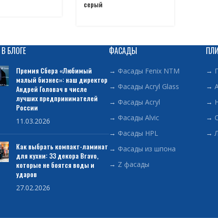
серый
 В БЛОГЕ
ФАСАДЫ
ПЛ
Премия Сбера «Любимый
→
Фасады Fenix NTM
→
малый бизнес»: наш директор
→
Фасады Acryl Glass
→
Андрей Головач в числе
лучших предпринимателей
→
Фасады Acryl
→
России
→
Фасады Alvic
→
11.03.2026
→
Фасады HPL
→
Как выбрать компакт-ламинат
→
Фасады из шпона
для кухни: 33 декора Bravo,
которые не боятся воды и
→
Z фасады
ударов
27.02.2026