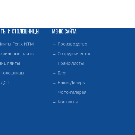
ИТЫ И СТОЛЕШНИЦЫ
МЕНЮ САЙТА
Плиты Fenix NTM
→
Производство
Акриловые плиты
→
Сотрудничество
HPL плиты
→
Прайс-листы
Столешницы
→
Блог
ЛДСП
→
Наши Дилеры
→
Фото-галерея
→
Контакты