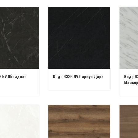
3 NV Обсидиан
Кедр 6336 NV Сириус Дарк
Кедр 6
Мэйке