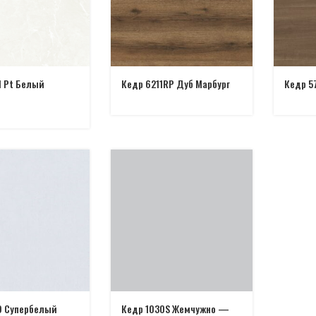
1 Pt Белый
Кедр 6211RP Дуб Марбург
Кедр 5
9 Супербелый
Кедр 1030S Жемчужно —