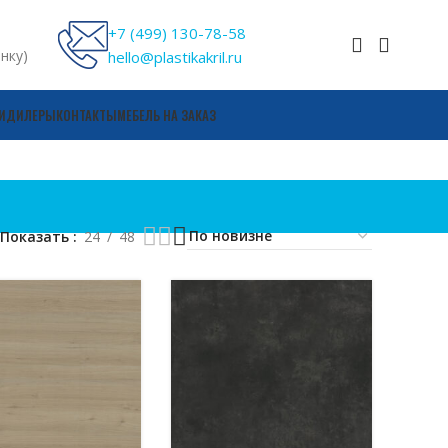
+7 (499) 130-78-58
онку)
hello@plastikakril.ru
И
ДИЛЕРЫ
КОНТАКТЫ
МЕБЕЛЬ НА ЗАКАЗ
Показать
24
48