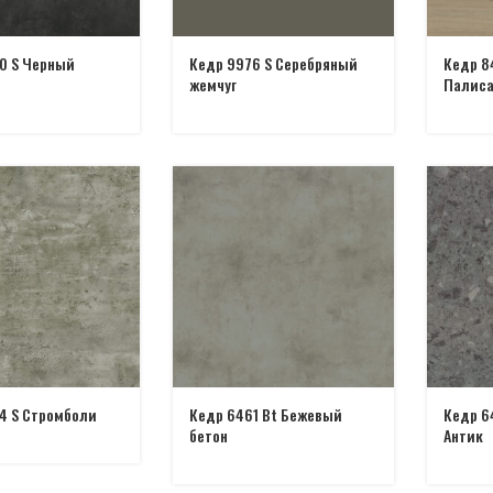
0 S Черный
Кедр 9976 S Серебряный
Кедр 8
жемчуг
Палиса
4 S Стромболи
Кедр 6461 Bt Бежевый
Кедр 6
бетон
Антик