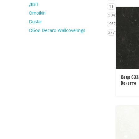
ДВП
11
Omoikiri
504
Duslar
1952
Обои Decaro Wallcoverings
277
Кедр 633
Венетто