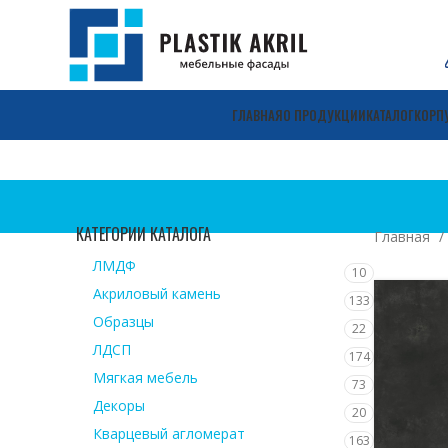
ГЛАВНАЯ
О ПРОДУКЦИИ
КАТАЛОГ
КОРП
КАТЕГОРИИ КАТАЛОГА
Главная
ЛМДФ
10
Акриловый камень
133
Образцы
22
ЛДСП
174
Мягкая мебель
73
Декоры
20
Кварцевый агломерат
163