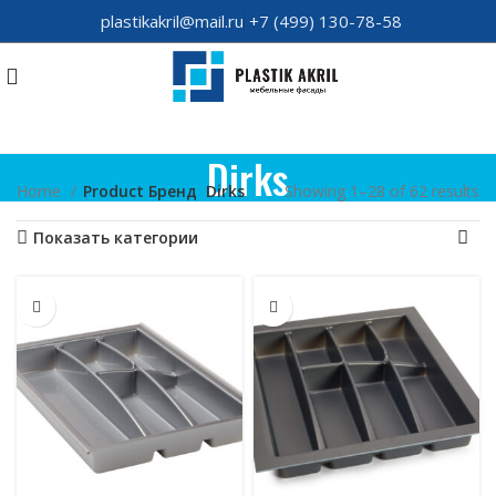
plastikakril@mail.ru
+7 (499) 130-78-58
Dirks
Home
Product Бренд
Dirks
Showing 1–28 of 62 results
Показать категории