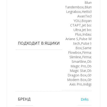
Blum
Tandembox,Blum
Legrabox,Hettich
AvanTech
YOU,Boyard
СТАРТ,Jet box
Ultra,Jet box
Plus,Indaux
Ariane S,Pulse M-
ПОДХОДИТ В ЯЩИКИ
tech,Pulse ls
Box,Samet
Flowbox,Firmax
Slimline,Firmax
Smartline,Dtc
Magic Pro,Dtc
Magic Star,Dtc
Dragon Box,Gtv
Modern Box,Gtv
Axis Pro,Indigo
БРЕНД
Dirks