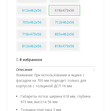
612х462х56
618х473х56
705х462х56
712х462х56
718х473х56
805х462х56
812х462х56
818х473х56
В избранное
Описание
Внимание При использовании в ящике с
фасадом на 700 мм подходит только для
корпусов с толщиной ДСП 16 мм.
Габариты лотка: ширина 618 мм, глубина
473 мм, высота 56 мм.
Толщина пластика 3 мм.