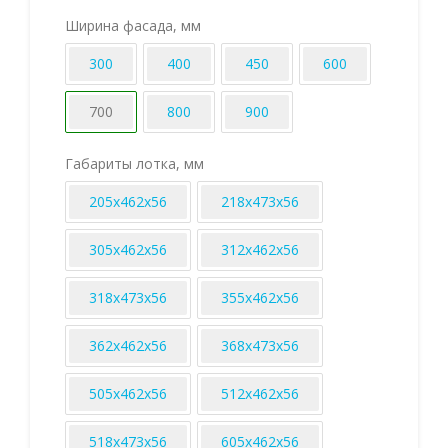
Ширина фасада, мм
300
400
450
600
700
800
900
Габариты лотка, мм
205х462х56
218х473х56
305х462х56
312х462х56
318х473х56
355х462х56
362х462х56
368х473х56
505х462х56
512х462х56
518х473х56
605х462х56