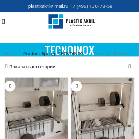
plastikakril@mail.ru
+7 (499) 130-78-58
TECNOINOX
Home
Product Бренд
TECNOINOX
Showing all 3 results
Показать категории