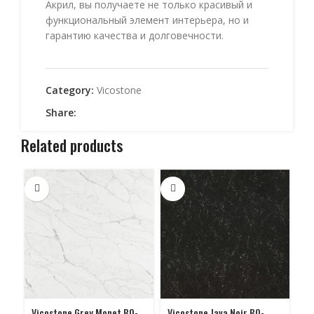
Акрил, вы получаете не только красивый и
функциональный элемент интерьера, но и
гарантию качества и долговечности.
Category:
Vicostone
Share:
Related products
Vicostone Grey Monet BQ-
Vicostone Java Noir BQ-
Vi