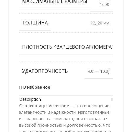
МАКСИМАЛЬНЫЕ РАЗМЕРЫ
1650
ТОЛЩИНА
12, 20 мм
2
ПЛОТНОСТЬ КВАРЦЕВОГО АГЛОМЕРАТА
2,4г
с
УДАРОПРОЧНОСТЬ
4.0 — 10.0J
В избранное
Description
Столешницы Vicostone
— это воплощение
элегантности и надёжности. Изготовленные
из кварцевого агломерата, они отличаются
высокой прочностью и долговечностью, что
делает их идеальным выбором для кухни или