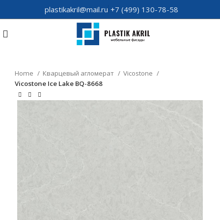
plastikakril@mail.ru
+7 (499) 130-78-58
Home
Кварцевый агломерат
Vicostone
Vicostone Ice Lake BQ-8668