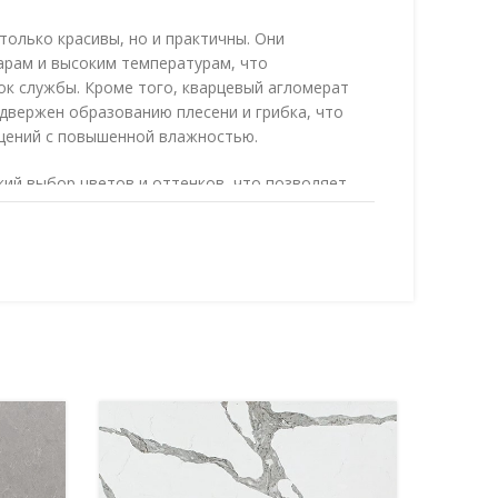
олько красивы, но и практичны. Они
арам и высоким температурам, что
ок службы. Кроме того, кварцевый агломерат
одвержен образованию плесени и грибка, что
щений с повышенной влажностью.
кий выбор цветов и оттенков, что позволяет
еально сочетающуюся с вашим интерьером.
льности и эстетике, кварцевые столешницы
им украшением вашего дома.
one от Пластик Акрил, вы получаете не
ональный элемент интерьера, но и гарантию