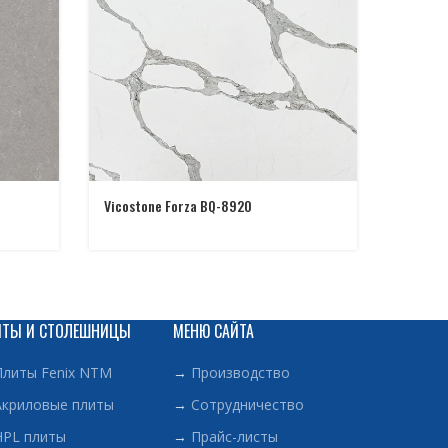
Vicostone Forza BQ-8920
Vicosto
ИТЫ И СТОЛЕШНИЦЫ
МЕНЮ САЙТА
Плиты Fenix NTM
→
Производство
Акриловые плиты
→
Сотрудничество
HPL плиты
→
Прайс-листы