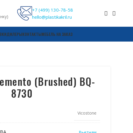
+7 (499) 130-78-58
онку)
hello@plastikakril.ru
ВКИ
ДИЛЕРЫ
КОНТАКТЫ
МЕБЕЛЬ НА ЗАКАЗ
Cemento (Brushed) BQ-
8730
Vicostone
ВА
Вьетнам