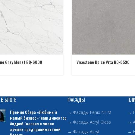
one Grey Monet BQ-6800
Vicostone Dolce Vita BQ-8590
 В БЛОГЕ
ФАСАДЫ
ПЛ
Премия Сбера «Любимый
→
Фасады Fenix NTM
→
малый бизнес»: наш директор
→
Фасады Acryl Glass
→
Андрей Головач в числе
лучших предпринимателей
→
Фасады Acryl
→
России