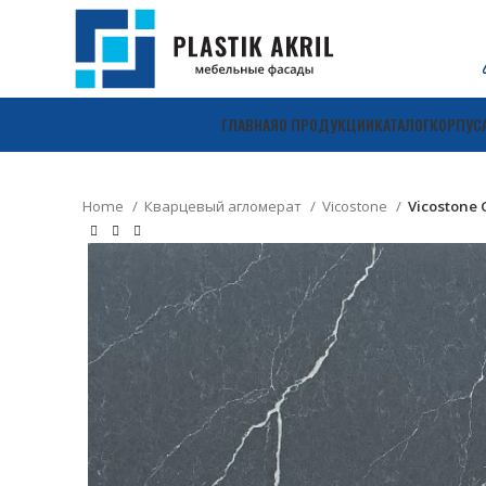
ГЛАВНАЯ
О ПРОДУКЦИИ
КАТАЛОГ
КОРПУС
Home
Кварцевый агломерат
Vicostone
Vicostone