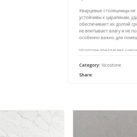
Кварцевые столешницы не т
устойчивы к царапинам, уд
обеспечивает их долгий ср
не впитывает влагу и не п
особенно важно для поме
Vicostone предлагает широ
подобрать столешницу, ид
Благодаря своей универса
Category:
Vicostone
Vicostone станут настоящ
Share:
Выбирая столешницы Vicost
только красивый и функци
качества и долговечности.