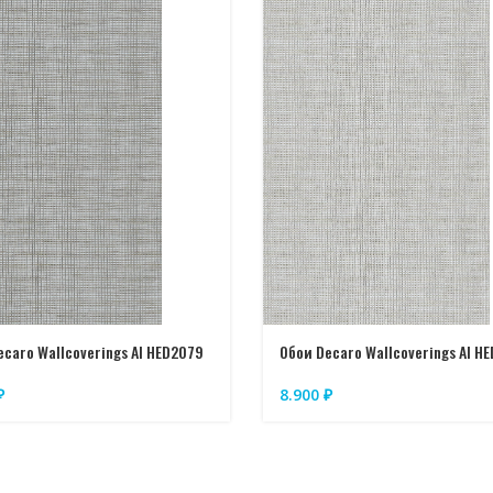
ecaro Wallcoverings AI HED2079
Обои Decaro Wallcoverings AI H
₽
8.900
₽