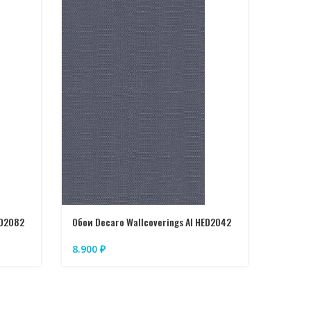
Обои De
ED2082
Обои Decaro Wallcoverings AI HED2042
8.900
8.900
₽