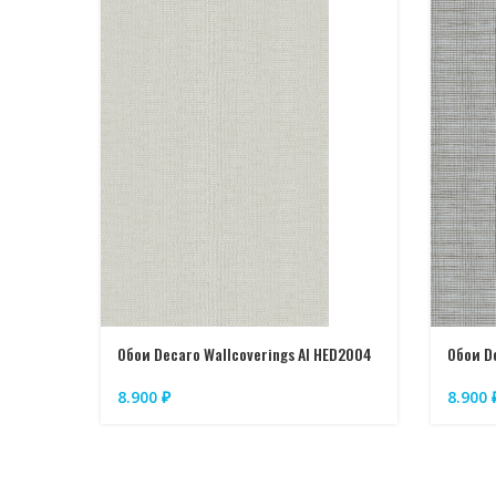
Обои Decaro Wallcoverings AI HED2004
Обои D
8.900
₽
8.900