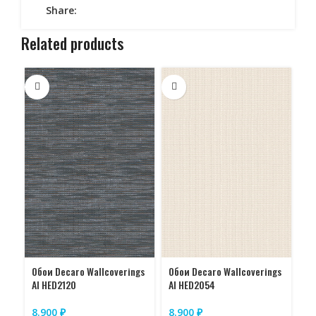
Share:
Related products
Об
Обои Decaro Wallcoverings
Обои Decaro Wallcoverings
AI
AI HED2120
AI HED2054
8
8.900
₽
8.900
₽