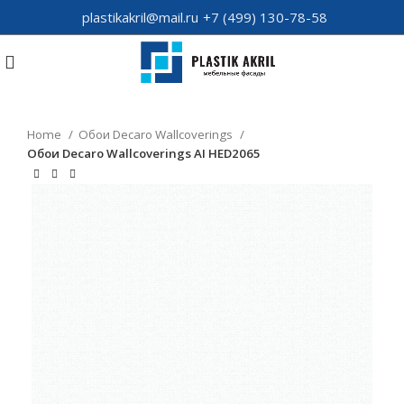
plastikakril@mail.ru
+7 (499) 130-78-58
Home
Обои Decaro Wallcoverings
Обои Decaro Wallcoverings AI HED2065