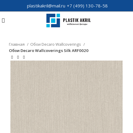
plastikakril@mail.ru
+7 (499) 130-78-58
Главная
Обои Decaro Wallcoverings
Обои Decaro Wallcoverings Silk ARF0020