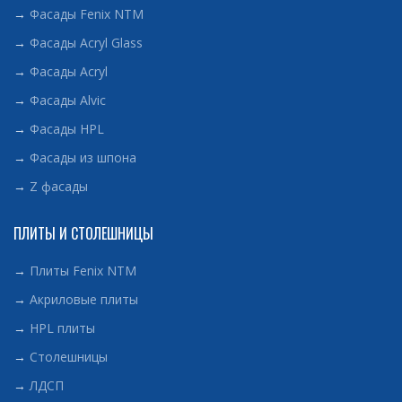
→
Фасады Fenix NTM
→
Фасады Acryl Glass
→
Фасады Acryl
→
Фасады Alvic
→
Фасады HPL
→
Фасады из шпона
→
Z фасады
ПЛИТЫ И СТОЛЕШНИЦЫ
→
Плиты Fenix NTM
→
Акриловые плиты
→
HPL плиты
→
Столешницы
→
ЛДСП