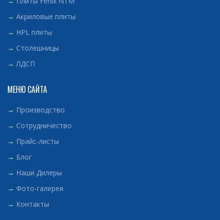
→
Плиты Fenix NTM
→
Акриловые плиты
→
HPL плиты
→
Столешницы
→
ЛДСП
МЕНЮ САЙТА
→
Производство
→
Сотрудничество
→
Прайс-листы
→
Блог
→
Наши Дилеры
→
Фото-галерея
→
Контакты