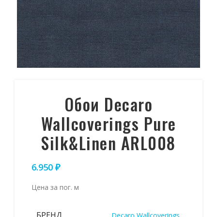
Обои Decaro
Wallcoverings Pure
Silk&Linen ARL008
6.950
₽
Цена за пог. м
БРЕНД
Decaro Wallcoverings