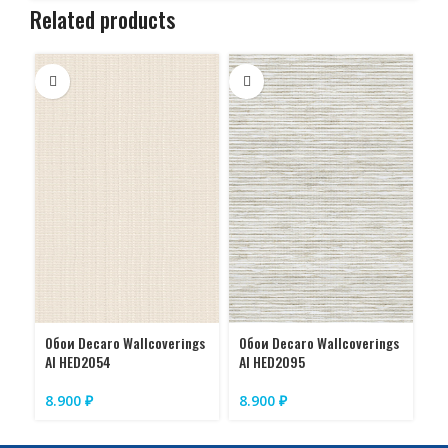
Related products
Об
Обои Decaro Wallcoverings
Обои Decaro Wallcoverings
AI
AI HED2095
AI HED2054
8
8.900
₽
8.900
₽