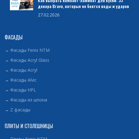
Как выбрать компакт-ламинат для кухни: 33
декора Bravo, которые не боятся воды и ударов
27.02.2026
ФАСАДЫ
→
Фасады Fenix NTM
→
Фасады Acryl Glass
→
Фасады Acryl
→
Фасады Alvic
→
Фасады HPL
→
Фасады из шпона
→
Z фасады
ПЛИТЫ И СТОЛЕШНИЦЫ
→
Плиты Fenix NTM