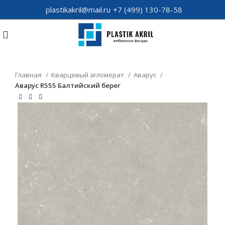
plastikakril@mail.ru
+7 (499) 130-78-58
Главная
Кварцевый агломерат
Аварус
Аварус R555 Балтийский берег