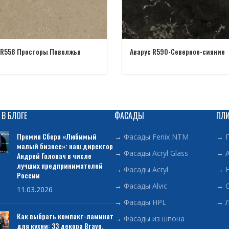
 R558 Просторы Поволжья
Аварус R590-Северное-сияние
 В БЛОГЕ
ФАСАДЫ
ПЛ
Премия Сбера «Любимый
→
Фасады Fenix NTM
→
малый бизнес»: наш директор
→
Фасады Acryl Glass
→
Андрей Головач в числе
лучших предпринимателей
→
Фасады Acryl
→
России
→
Фасады Alvic
→
11.03.2026
→
Фасады HPL
→
Как выбрать компакт-ламинат
→
Фасады из шпона
для кухни: 33 декора Bravo,