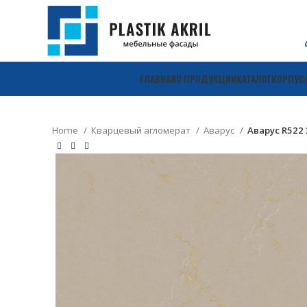
ГЛАВНАЯ
О ПРОДУКЦИИ
КАТАЛОГ
КОРПУС
Home
Кварцевый агломерат
Аварус
Аварус R522