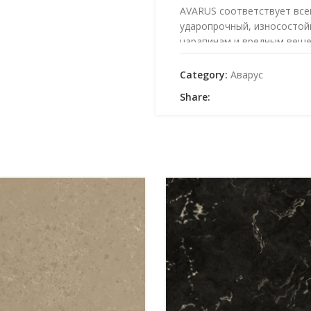
AVARUS соответствует все
ударопрочный, износостой
царапинам и вредным веще
для различных проектов.
Category:
Аварус
Share: