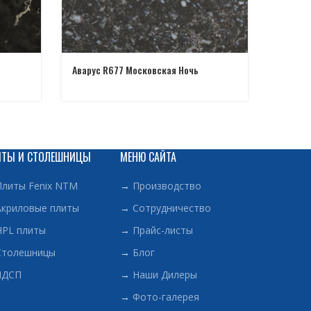
Аварус R677 Московская Ночь
Аварус
ИТЫ И СТОЛЕШНИЦЫ
МЕНЮ САЙТА
Плиты Fenix NTM
→
Производство
Акриловые плиты
→
Сотрудничество
HPL плиты
→
Прайс-листы
Столешницы
→
Блог
ЛДСП
→
Наши Дилеры
→
Фото-галерея