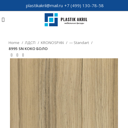
plastikakril@mail.ru
+7 (499) 130-78-58
Home
ЛДСП
KRONOSPAN
— Standart
8995 SN КОКО БОЛО