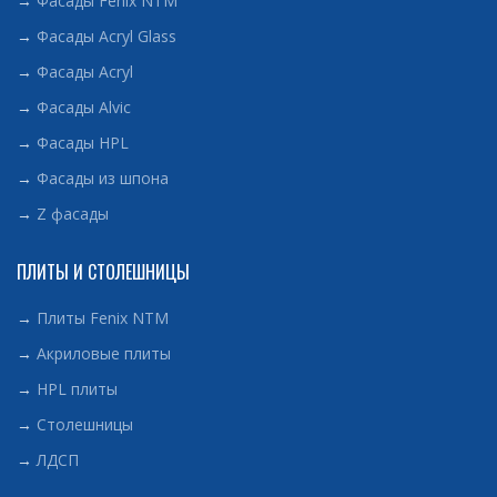
→
Фасады Fenix NTM
→
Фасады Acryl Glass
→
Фасады Acryl
→
Фасады Alvic
→
Фасады HPL
→
Фасады из шпона
→
Z фасады
ПЛИТЫ И СТОЛЕШНИЦЫ
→
Плиты Fenix NTM
→
Акриловые плиты
→
HPL плиты
→
Столешницы
→
ЛДСП