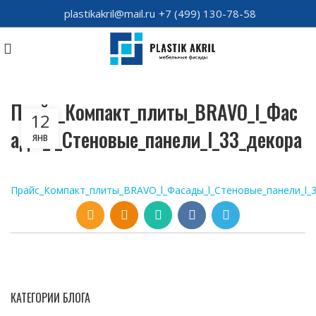
plastikakril@mail.ru
+7 (499) 130-78-58
Прайс_Компакт_плиты_BRAVO_l_Фас
12
ады_l_Стеновые_панели_l_33_декора
ЯНВ
Прайс_Компакт_плиты_BRAVO_l_Фасады_l_Стеновые_панели_l_
КАТЕГОРИИ БЛОГА