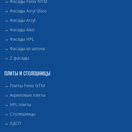
→
Фасады Fenix NTM
→
Фасады Acryl Glass
→
Фасады Acryl
→
Фасады Alvic
→
Фасады HPL
→
Фасады из шпона
→
Z фасады
ПЛИТЫ И СТОЛЕШНИЦЫ
→
Плиты Fenix NTM
→
Акриловые плиты
→
HPL плиты
→
Столешницы
→
ЛДСП