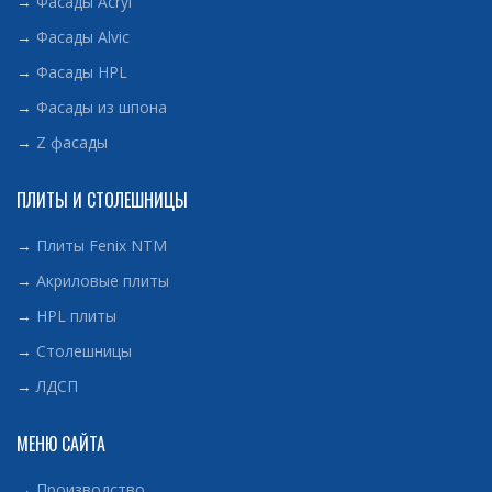
→
Фасады Acryl
→
Фасады Alvic
→
Фасады HPL
→
Фасады из шпона
→
Z фасады
ПЛИТЫ И СТОЛЕШНИЦЫ
→
Плиты Fenix NTM
→
Акриловые плиты
→
HPL плиты
→
Столешницы
→
ЛДСП
МЕНЮ САЙТА
→
Производство