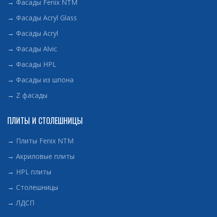
→
Фасады Fenix NTM
→
Фасады Acryl Glass
→
Фасады Acryl
→
Фасады Alvic
→
Фасады HPL
→
Фасады из шпона
→
Z фасады
ПЛИТЫ И СТОЛЕШНИЦЫ
→
Плиты Fenix NTM
→
Акриловые плиты
→
HPL плиты
→
Столешницы
→
ЛДСП