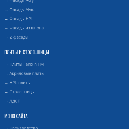
→
Фасады Acryl
→
Фасады Alvic
→
Фасады HPL
→
Фасады из шпона
→
Z фасады
ПЛИТЫ И СТОЛЕШНИЦЫ
→
Плиты Fenix NTM
→
Акриловые плиты
→
HPL плиты
→
Столешницы
→
ЛДСП
МЕНЮ САЙТА
→
Производство