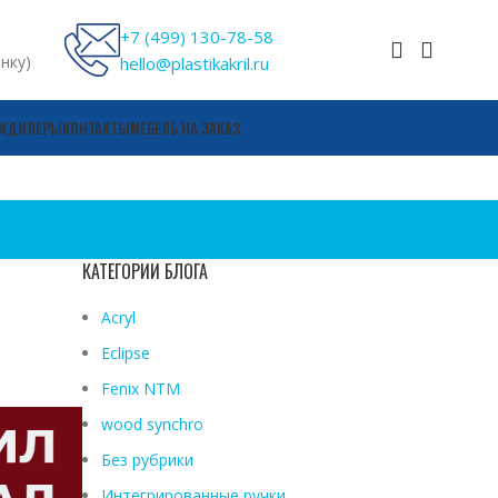
+7 (499) 130-78-58
онку)
hello@plastikakril.ru
И
ДИЛЕРЫ
КОНТАКТЫ
МЕБЕЛЬ НА ЗАКАЗ
КАТЕГОРИИ БЛОГА
Acryl
Eclipse
Fenix ​​NTM
wood synchro
Без рубрики
Интегрированные ручки