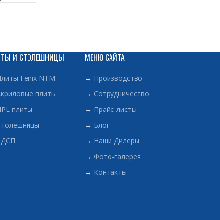
ИТЫ И СТОЛЕШНИЦЫ
МЕНЮ САЙТА
Плиты Fenix NTM
→
Производство
Акриловые плиты
→
Сотрудничество
HPL плиты
→
Прайс-листы
Столешницы
→
Блог
ЛДСП
→
Наши Дилеры
→
Фото-галерея
→
Контакты