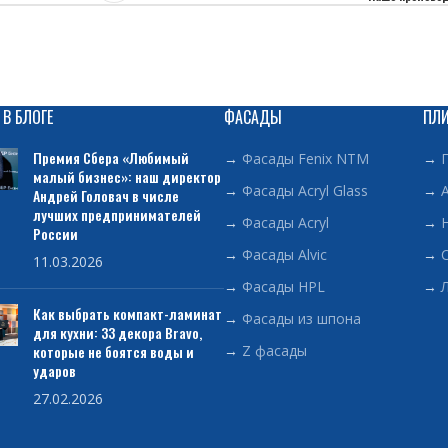
 В БЛОГЕ
ФАСАДЫ
ПЛ
Премия Сбера «Любимый
→
Фасады Fenix NTM
→
малый бизнес»: наш директор
→
Фасады Acryl Glass
→
Андрей Головач в числе
лучших предпринимателей
→
Фасады Acryl
→
России
→
Фасады Alvic
→
11.03.2026
→
Фасады HPL
→
Как выбрать компакт-ламинат
→
Фасады из шпона
для кухни: 33 декора Bravo,
которые не боятся воды и
→
Z фасады
ударов
27.02.2026