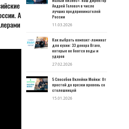
малый бизнес»: наш директор
сийские
Андрей Головач в числе
лучших предпринимателей
ссии. А
России
илерами
11.03.2026
Как выбрать компакт-ламинат
для кухни: 33 декора Bravo,
которые не боятся воды и
ударов
27.02.2026
5 Способов Вклейки Мойки: От
простой до врезки вровень со
столешницей
15.01.2026