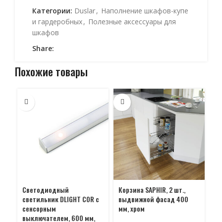
Категории:
Duslar
,
Наполнение шкафов-купе
и гардеробных
,
Полезные аксессуары для
шкафов
Share:
Похожие товары
Светодиодный
Корзина SAPHIR, 2 шт.,
Ко
светильник DLIGHT COR с
выдвижной фасад 400
вы
сенсорным
мм, хром
мм
выключателем, 600 мм,