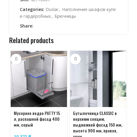
Categories:
Duslar
,
Наполнение шкафов-купе
и гардеробных
,
Брючницы
Share:
Related products
Мусорное ведро PATTY 15
Бутылочница CLASSIC в
Бу
л, распашной фасад 400
верхнюю секцию,
ве
мм, серый
выдвижной фасад 150 мм,
вы
высота 900 мм, правая,
вы
хром
хр
10.371
₽