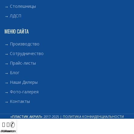
→
Столешницы
→
ЛДСП
МЕНЮ САЙТА
→
Производство
→
Сотрудничество
→
Прайс-листы
→
Блог
→
Наши Дилеры
→
Фото-галерея
→
Контакты
«ПЛАСТИК АКРИЛ»
2017-2025 |
ПОЛИТИКА КОНФИДЕНЦИАЛЬНОСТИ
лавная
Каталог
Контакты