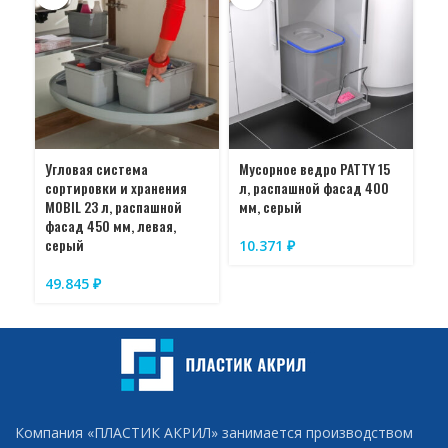
Угловая система
Мусорное ведро PATTY 15
Си
сортировки и хранения
л, распашной фасад 400
AS
MOBIL 23 л, распашной
мм, серый
ра
фасад 450 мм, левая,
со
серый
мм
10.371
₽
49.845
₽
4
Компания «ПЛАСТИК АКРИЛ» занимается производством