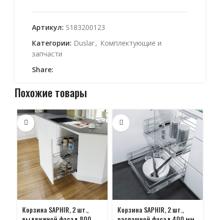
Артикул:
S183200123
Категории:
Duslar
,
Комплектующие и
запчасти
Share:
Похожие товары
Корзина SAPHIR, 2 шт.,
Корзина SAPHIR, 2 шт.,
Ко
выдвижной фасад 800
распашной фасад 400 мм,
ра