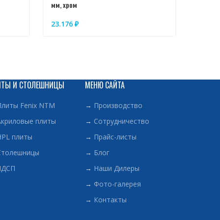
мм, хром
900 мм
23.176
₽
40.42
ИТЫ И СТОЛЕШНИЦЫ
МЕНЮ САЙТА
Плиты Fenix NTM
→
Производство
Акриловые плиты
→
Сотрудничество
HPL плиты
→
Прайс-листы
Столешницы
→
Блог
ЛДСП
→
Наши Дилеры
→
Фото-галерея
→
Контакты