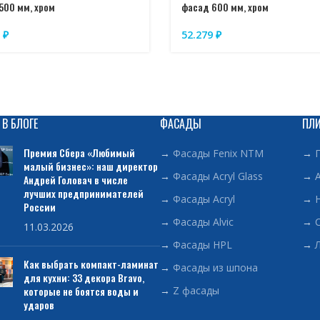
500 мм, хром
фасад 600 мм, хром
5
₽
52.279
₽
 В БЛОГЕ
ФАСАДЫ
ПЛ
Премия Сбера «Любимый
→
Фасады Fenix NTM
→
малый бизнес»: наш директор
→
Фасады Acryl Glass
→
Андрей Головач в числе
лучших предпринимателей
→
Фасады Acryl
→
России
→
Фасады Alvic
→
11.03.2026
→
Фасады HPL
→
Как выбрать компакт-ламинат
→
Фасады из шпона
для кухни: 33 декора Bravo,
которые не боятся воды и
→
Z фасады
ударов