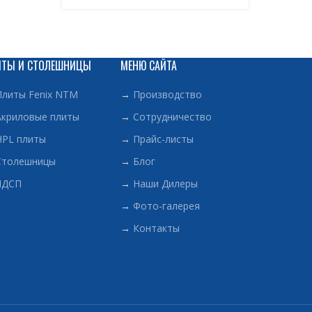
 расположить в шкафу под углом, что
.
льном цвете антрацит – идеально подойдёт
ых в темных тонах.
ИТЫ И СТОЛЕШНИЦЫ
МЕНЮ САЙТА
ивать в открытые гардеробные и гардеробные
Плиты Fenix NTM
→
Производство
и.
Акриловые плиты
→
Сотрудничество
HPL плиты
→
Прайс-листы
Столешницы
→
Блог
ЛДСП
→
Наши Дилеры
→
Фото-галерея
→
Контакты