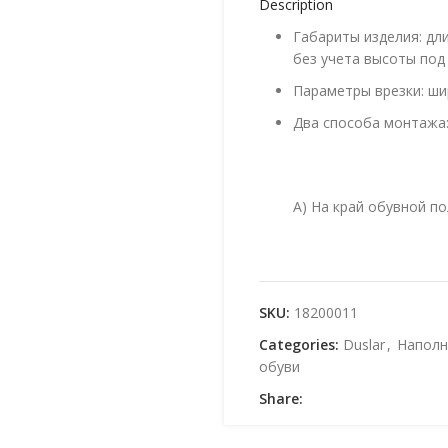
Description
Габариты изделия: дли
без учета высоты под
Параметры врезки: шир
Два способа монтажа
А) На край обувной п
Б) На центральную часть
SKU:
18200011
Комплектация:
Categories:
Duslar
,
Наполн
обуви
Профиль – 1 шт.
Share:
Преимущества: