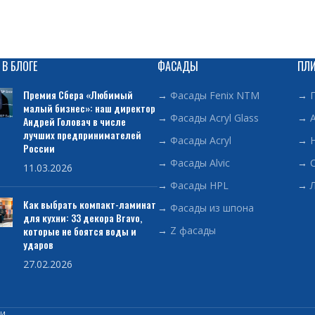
Полки с профилем можно
сэкономит пространство
Профиль выполнен в сти
для шкафов и гардеробн
 В БЛОГЕ
ФАСАДЫ
ПЛ
Рекомендуется устанавл
Премия Сбера «Любимый
→
Фасады Fenix NTM
→
со стеклянными фасадам
малый бизнес»: наш директор
→
Фасады Acryl Glass
→
Андрей Головач в числе
лучших предпринимателей
→
Фасады Acryl
→
России
→
Фасады Alvic
→
11.03.2026
→
Фасады HPL
→
Как выбрать компакт-ламинат
→
Фасады из шпона
для кухни: 33 декора Bravo,
которые не боятся воды и
→
Z фасады
ударов
27.02.2026
ТИ