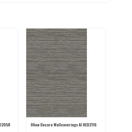
Обои De
ED2058
Обои Decaro Wallcoverings AI HED2116