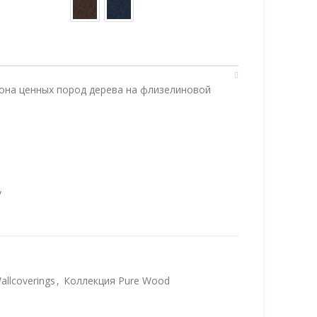
она ценных пород дерева на флизелиновой
у
llcoverings
,
Коллекция Pure Wood