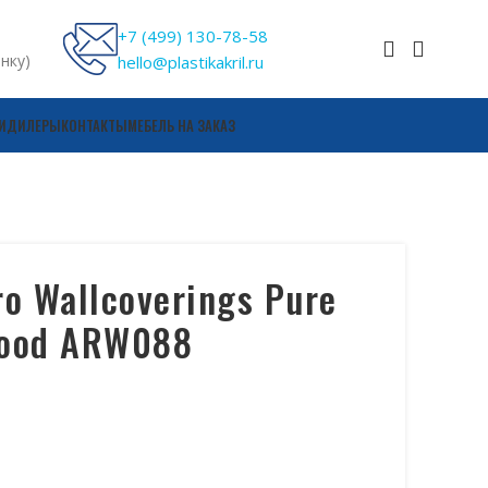
+7 (499) 130-78-58
онку)
hello@plastikakril.ru
И
ДИЛЕРЫ
КОНТАКТЫ
МЕБЕЛЬ НА ЗАКАЗ
o Wallcoverings Pure
ood ARW088