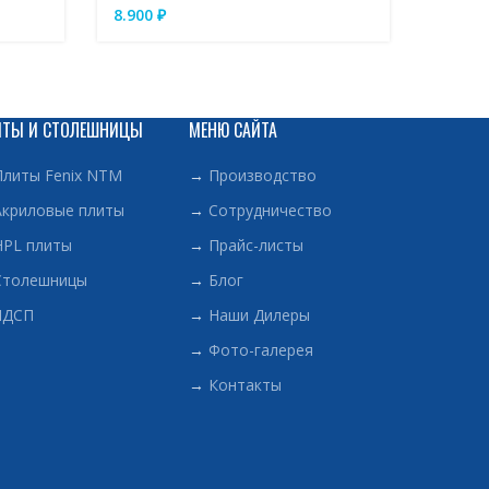
8.900
8.900
₽
ИТЫ И СТОЛЕШНИЦЫ
МЕНЮ САЙТА
Плиты Fenix NTM
→
Производство
Акриловые плиты
→
Сотрудничество
HPL плиты
→
Прайс-листы
Столешницы
→
Блог
ЛДСП
→
Наши Дилеры
→
Фото-галерея
→
Контакты