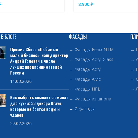
₽
8.900
₽
 В БЛОГЕ
ФАСАДЫ
ПЛ
Премия Сбера «Любимый
→
Фасады Fenix NTM
→
малый бизнес»: наш директор
→
Фасады Acryl Glass
→
Андрей Головач в числе
лучших предпринимателей
→
Фасады Acryl
→
России
→
Фасады Alvic
→
11.03.2026
→
Фасады HPL
→
Как выбрать компакт-ламинат
→
Фасады из шпона
для кухни: 33 декора Bravo,
которые не боятся воды и
→
Z фасады
ударов
27.02.2026