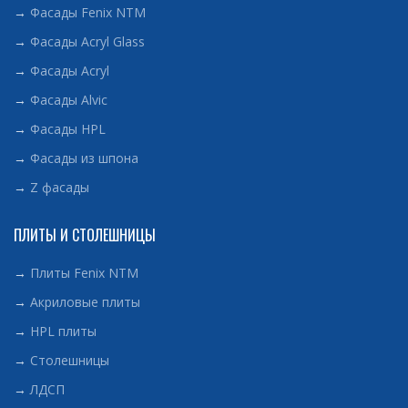
→
Фасады Fenix NTM
→
Фасады Acryl Glass
→
Фасады Acryl
→
Фасады Alvic
→
Фасады HPL
→
Фасады из шпона
→
Z фасады
ПЛИТЫ И СТОЛЕШНИЦЫ
→
Плиты Fenix NTM
→
Акриловые плиты
→
HPL плиты
→
Столешницы
→
ЛДСП