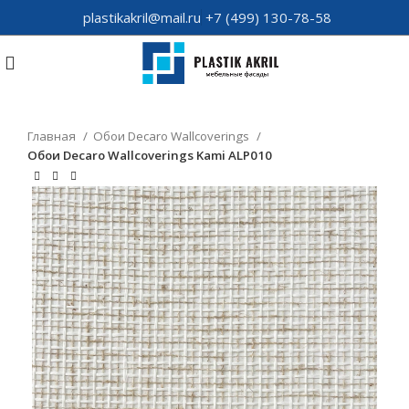
plastikakril@mail.ru
+7 (499) 130-78-58
Главная
Обои Decaro Wallcoverings
Обои Decaro Wallcoverings Kami ALP010