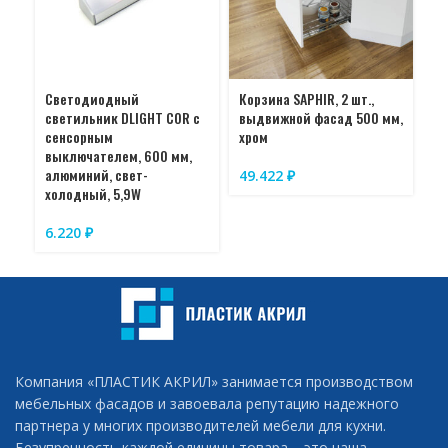
Светодиодный
Корзина SAPHIR, 2 шт.,
Ко
светильник DLIGHT COR с
выдвижной фасад 500 мм,
вы
сенсорным
хром
мм
выключателем, 600 мм,
алюминий, свет-
49.422
₽
5
холодный, 5,9W
6.220
₽
Компания «ПЛАСТИК АКРИЛ» занимается производством
мебельных фасадов и завоевала репутацию надежного
партнера у многих производителей мебели для кухни.
Безупречность каждой единицы товара – это наша