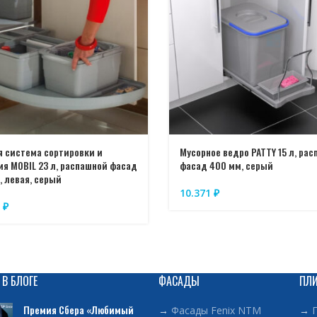
чистоту системы и внутр
Система выполнена из в
обеспечивает надежност
Важно для потребителя:
Удобная система позвол
обеспечивает порядок в
Система полностью выдв
я система сортировки и
Мусорное ведро PATTY 15 л, ра
содержимого.
ия MOBIL 23 л, распашной фасад
фасад 400 мм, серый
Благодаря ручкам корзин
, левая, серый
машине.
10.371
₽
5
₽
 В БЛОГЕ
ФАСАДЫ
ПЛ
Премия Сбера «Любимый
→
Фасады Fenix NTM
→