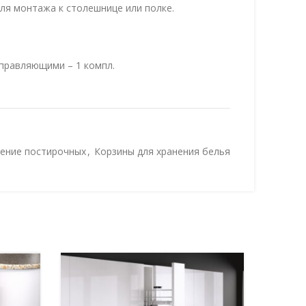
для монтажа к столешнице или полке.
правляющими – 1 компл.
 COMPACT крепится к столешнице или полке и
ение постирочных
,
Корзины для хранения белья
чных, гардеробных, ванных комнатах или на
ной машиной.
ние за счёт направляющих полного
закрывания.
мещает большое количество белья.
беспечивают хорошую вентиляцию, что
е плесени и неприятных запахов.
ся и моется, что позволяет поддерживать