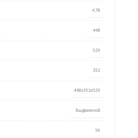
4.78
448
529
352
448x352x529
Выдвижной
50