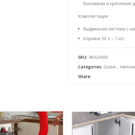
боковинах и крепления 
Комплектация:
Выдвижная система с на
Корзина 50 л – 1 шт.
Преимущества:
SKU:
48324300
Система хранения белья
Categories:
Duslar
,
Наполн
используются в постиро
Share:
кухне рядом со стираль
Комфортное использова
выдвижения и плавного 
Общий объем корзины в
Отверстия в корзинах о
предотвращает появлени
Корзина легко вынимает