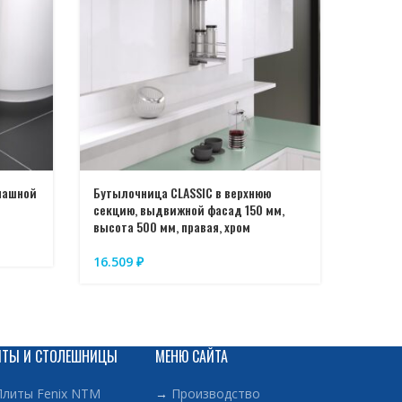
и корпуса.
ысококачественных материалов, что
ь и долгий срок службы.
яет скрыть накопленную одежду и
 помещении.
игается, обеспечивая удобный доступ и обзор
спашной
Бутылочница CLASSIC в верхнюю
Бутыло
секцию, выдвижной фасад 150 мм,
фасад 1
у легко снять и переместить к стиральной
высота 500 мм, правая, хром
15.76
16.509
₽
ИТЫ И СТОЛЕШНИЦЫ
МЕНЮ САЙТА
Плиты Fenix NTM
→
Производство