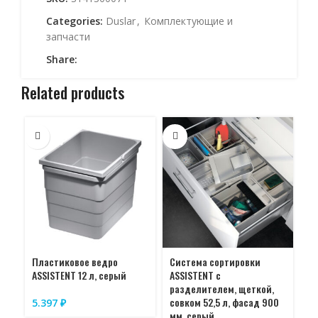
Categories:
Duslar
,
Комплектующие и
запчасти
Share:
Related products
Пластиковое ведро
Система сортировки
Си
ASSISTENT 12 л, серый
ASSISTENT с
AS
разделителем, щеткой,
со
совком 52,5 л, фасад 900
мм
5.397
₽
мм, серый