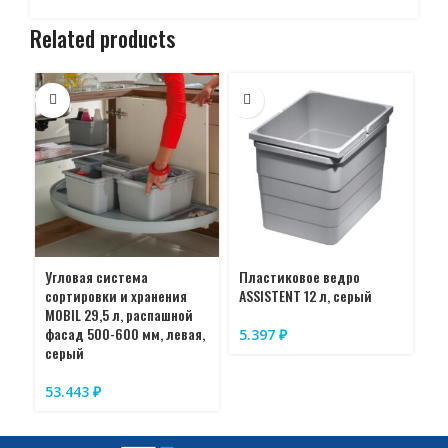
Related products
Угловая система
Пластиковое ведро
Си
сортировки и хранения
ASSISTENT 12 л, серый
AS
MOBIL 29,5 л, распашной
со
фасад 500-600 мм, левая,
мм
5.397
₽
серый
2
53.443
₽