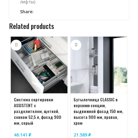
лифты)
Share:
Related products
Система сортировки
Бутылочница CLASSIC в
Бу
ASSISTENT с
верхнюю секцию,
вы
разделителем, щеткой,
выдвижной фасад 150 мм,
хр
совком 52,5 л, фасад 900
высота 900 мм, правая,
мм, серый
хром
1
46.141
₽
21.589
₽