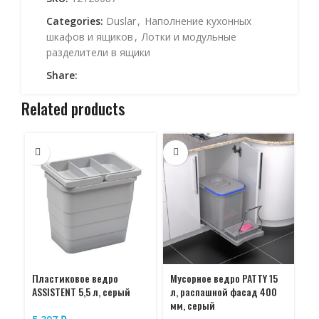
Categories:
Duslar
,
Наполнение кухонных
шкафов и ящиков
,
Лотки и модульные
разделители в ящики
Share:
Related products
Пластиковое ведро
Мусорное ведро PATTY 15
Бу
ASSISTENT 5,5 л, серый
л, распашной фасад 400
ве
мм, серый
вы
вы