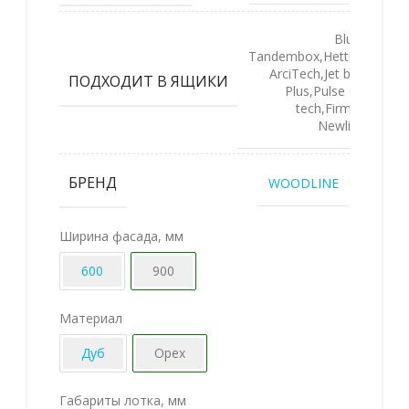
Blum
Tandembox,Hettich
ArciTech,Jet box
ПОДХОДИТ В ЯЩИКИ
Plus,Pulse M-
tech,Firmax
Newline
БРЕНД
WOODLINE
Ширина фасада, мм
600
900
Материал
Дуб
Орех
Габариты лотка, мм