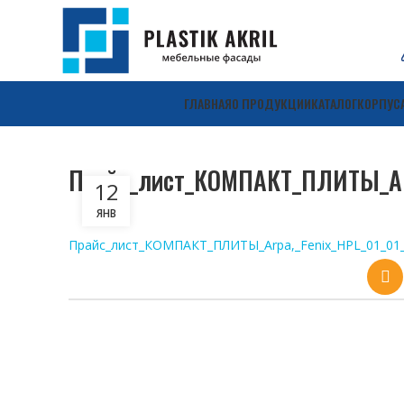
ГЛАВНАЯ
О ПРОДУКЦИИ
КАТАЛОГ
КОРПУС
Прайс_лист_КОМПАКТ_ПЛИТЫ_Arp
12
ЯНВ
Прайс_лист_КОМПАКТ_ПЛИТЫ_Arpa,_Fenix_HPL_01_01