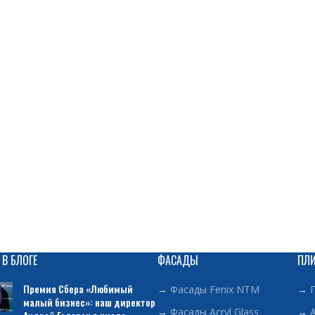
 В БЛОГЕ
ФАСАДЫ
ПЛ
Премия Сбера «Любимый
→
Фасады Fenix NTM
→
малый бизнес»: наш директор
→
Фасады Acryl Glass
→