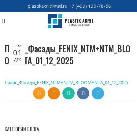
plastikakril@mail.ru
+7 (499) 130-78-58
Прайс_Фасады_FENIX_NTM+NTM_BLO
01
OM+NTA_01_12_2025
ДЕК
Прайс_Фасады_FENIX_NTM+NTM_BLOOM+NTA_01_12_2025
КАТЕГОРИИ БЛОГА