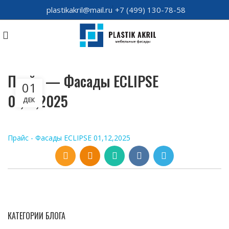
plastikakril@mail.ru
+7 (499) 130-78-58
Прайс — Фасады ECLIPSE
01
01,12,2025
ДЕК
Прайс - Фасады ECLIPSE 01,12,2025
КАТЕГОРИИ БЛОГА