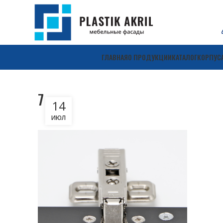
ГЛАВНАЯ
О ПРОДУКЦИИ
КАТАЛОГ
КОРПУС
7
14
ИЮЛ