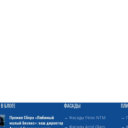
 В БЛОГЕ
ФАСАДЫ
ПЛ
Премия Сбера «Любимый
→
Фасады Fenix NTM
→
малый бизнес»: наш директор
→
Фасады Acryl Glass
→