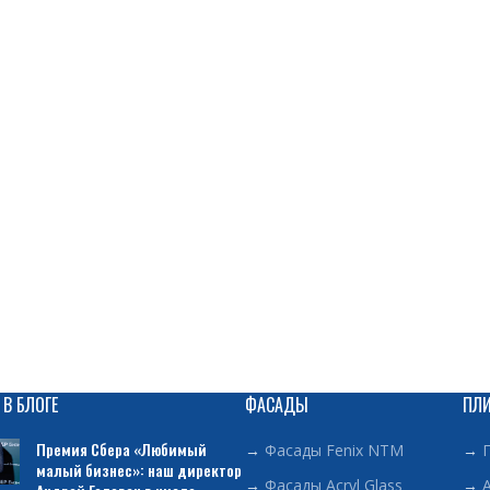
 В БЛОГЕ
ФАСАДЫ
ПЛ
Премия Сбера «Любимый
→
Фасады Fenix NTM
→
малый бизнес»: наш директор
→
Фасады Acryl Glass
→