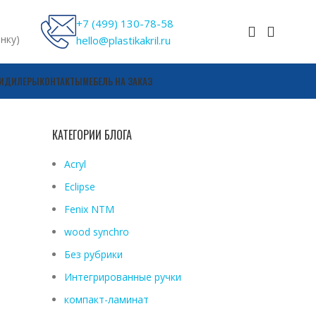
+7 (499) 130-78-58
онку)
hello@plastikakril.ru
И
ДИЛЕРЫ
КОНТАКТЫ
МЕБЕЛЬ НА ЗАКАЗ
КАТЕГОРИИ БЛОГА
Acryl
Eclipse
Fenix ​​NTM
wood synchro
Без рубрики
Интегрированные ручки
компакт-ламинат